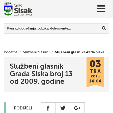
Pretraži
događanja, odluke, dokumente…
Službeni glasnik Grada Siska
Početna
/
Službeni glasnici
/
03
broj 13 od 2009. godine
Službeni glasnik
TRA
Grada Siska broj 13
2015
od 2009. godine
14:04
PODIJELI