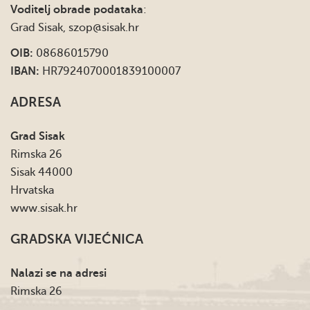
Voditelj obrade podataka
:
Grad Sisak,
szop@sisak.hr
OIB:
08686015790
IBAN:
HR7924070001839100007
ADRESA
Grad Sisak
Rimska 26
Sisak 44000
Hrvatska
www.sisak.hr
GRADSKA VIJEĆNICA
Nalazi se na adresi
Rimska 26