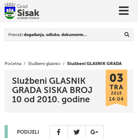
Pretraži
događanja, odluke, dokumente…
Službeni GLASNIK GRADA
Početna
/
Službeni glasnici
/
03
SISKA BROJ 10 od 2010. godine
Službeni GLASNIK
TRA
GRADA SISKA BROJ
2015
10 od 2010. godine
14:04
PODIJELI