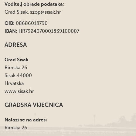
Voditelj obrade podataka
:
Grad Sisak,
szop@sisak.hr
OIB:
08686015790
IBAN:
HR7924070001839100007
ADRESA
Grad Sisak
Rimska 26
Sisak 44000
Hrvatska
www.sisak.hr
GRADSKA VIJEĆNICA
Nalazi se na adresi
Rimska 26