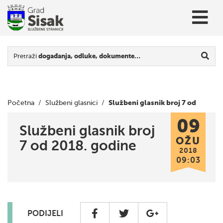
Pretraži
događanja, odluke, dokumente…
Službeni glasnik broj 7 od
Početna
/
Službeni glasnici
/
09
2018. godine
Službeni glasnik broj
OŽU
7 od 2018. godine
2018
09:03
PODIJELI