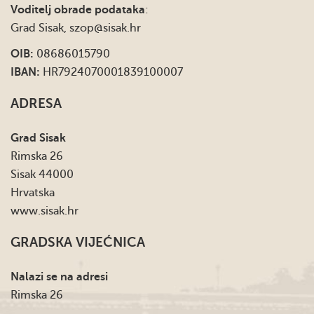
Voditelj obrade podataka
:
Grad Sisak,
szop@sisak.hr
OIB:
08686015790
IBAN:
HR7924070001839100007
ADRESA
Grad Sisak
Rimska 26
Sisak 44000
Hrvatska
www.sisak.hr
GRADSKA VIJEĆNICA
Nalazi se na adresi
Rimska 26