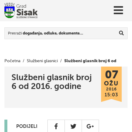
Pretraži
događanja, odluke, dokumente…
Službeni glasnik broj 6 od
Početna
/
Službeni glasnici
/
07
2016. godine
Službeni glasnik broj
OŽU
6 od 2016. godine
2016
15:03
PODIJELI