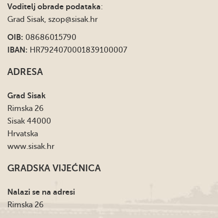
Voditelj obrade podataka
:
Grad Sisak,
szop@sisak.hr
OIB:
08686015790
IBAN:
HR7924070001839100007
ADRESA
Grad Sisak
Rimska 26
Sisak 44000
Hrvatska
www.sisak.hr
GRADSKA VIJEĆNICA
Nalazi se na adresi
Rimska 26