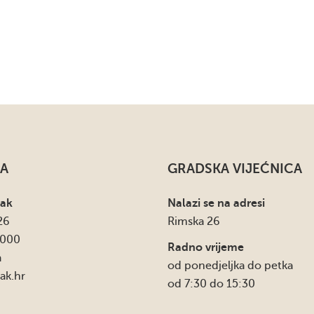
A
GRADSKA VIJEĆNICA
sak
Nalazi se na adresi
26
Rimska 26
4000
Radno vrijeme
a
od ponedjeljka do petka
ak.hr
od 7:30 do 15:30