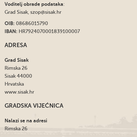
Voditelj obrade podataka
:
Grad Sisak,
szop@sisak.hr
OIB:
08686015790
IBAN:
HR7924070001839100007
ADRESA
Grad Sisak
Rimska 26
Sisak 44000
Hrvatska
www.sisak.hr
GRADSKA VIJEĆNICA
Nalazi se na adresi
Rimska 26