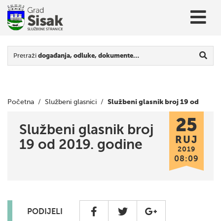
Pretraži
događanja, odluke, dokumente…
Službeni glasnik broj 19 od
Početna
/
Službeni glasnici
/
25
2019. godine
Službeni glasnik broj
RUJ
19 od 2019. godine
2019
08:09
PODIJELI