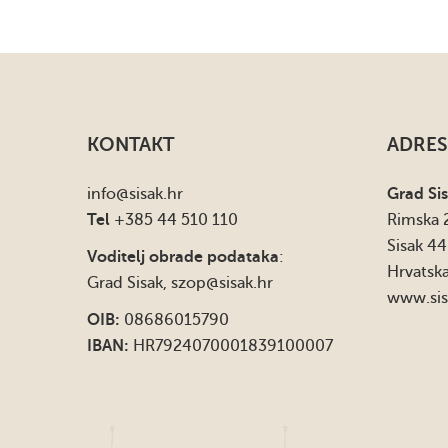
KONTAKT
ADRES
info
@sisak.hr
Grad Si
Tel
+385 44 510 110
Rimska 
Sisak 4
Voditelj obrade podataka
:
Hrvatsk
Grad Sisak,
szop@sisak.hr
www.sis
OIB:
08686015790
IBAN:
HR7924070001839100007