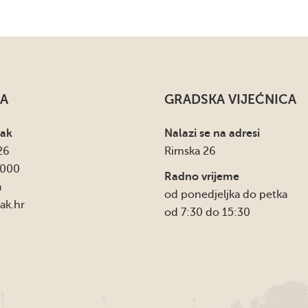
A
GRADSKA VIJEĆNICA
sak
Nalazi se na adresi
26
Rimska 26
4000
Radno vrijeme
a
od ponedjeljka do petka
ak.hr
od 7:30 do 15:30