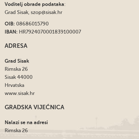
Voditelj obrade podataka
:
Grad Sisak,
szop@sisak.hr
OIB:
08686015790
IBAN:
HR7924070001839100007
ADRESA
Grad Sisak
Rimska 26
Sisak 44000
Hrvatska
www.sisak.hr
GRADSKA VIJEĆNICA
Nalazi se na adresi
Rimska 26