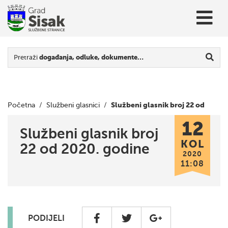
Pretraži
događanja, odluke, dokumente…
Službeni glasnik broj 22 od
Početna
/
Službeni glasnici
/
12
2020. godine
Službeni glasnik broj
KOL
22 od 2020. godine
2020
11:08
PODIJELI