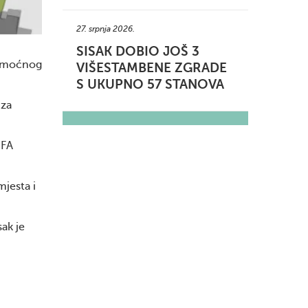
27. srpnja 2026.
SISAK DOBIO JOŠ 3
pomoćnog
VIŠESTAMBENE ZGRADE
S UKUPNO 57 STANOVA
 za
IFA
mjesta i
ak je