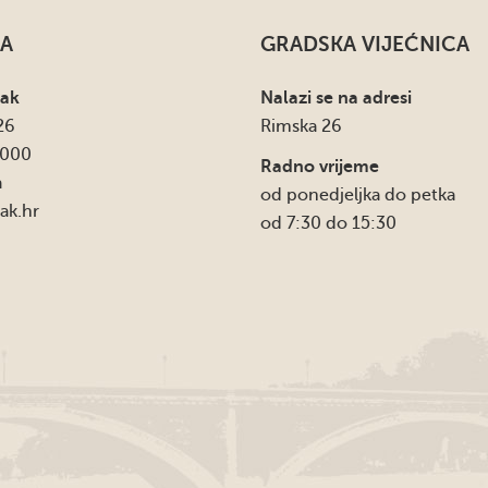
A
GRADSKA VIJEĆNICA
sak
Nalazi se na adresi
26
Rimska 26
4000
Radno vrijeme
a
od ponedjeljka do petka
ak.hr
od 7:30 do 15:30