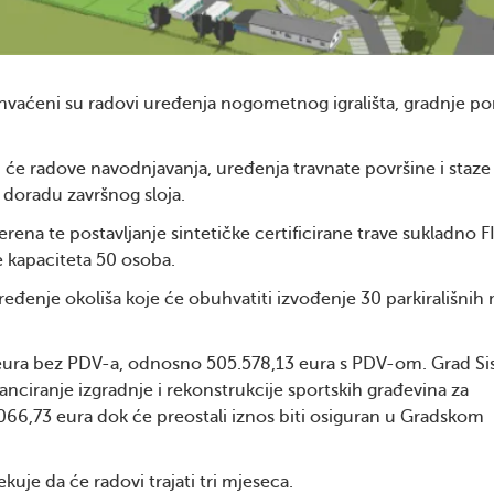
vaćeni su radovi uređenja nogometnog igrališta, gradnje 
će radove navodnjavanja, uređenja travnate površine i staze
 doradu završnog sloja.
ena te postavljanje sintetičke certificirane trave sukladno F
e kapaciteta 50 osoba.
eđenje okoliša koje će obuhvatiti izvođenje 30 parkirališnih 
eura bez PDV-a, odnosno 505.578,13 eura s PDV-om. Grad Sis
anciranje izgradnje i rekonstrukcije sportskih građevina za
066,73 eura dok će preostali iznos biti osiguran u Gradskom
kuje da će radovi trajati tri mjeseca.