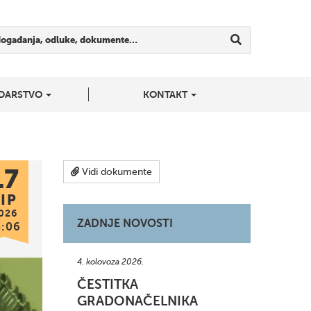
događanja, odluke, dokumente…
DARSTVO
KONTAKT
17
Vidi dokumente
IP
026
ZADNJE NOVOSTI
4:06
4. kolovoza 2026.
ČESTITKA
GRADONAČELNIKA