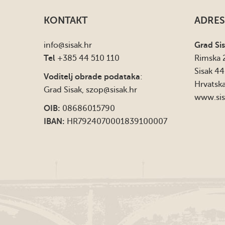
KONTAKT
ADRES
info
@sisak.hr
Grad Si
Tel
+385 44 510 110
Rimska 
Sisak 4
Voditelj obrade podataka
:
Hrvatsk
Grad Sisak,
szop@sisak.hr
www.sis
OIB:
08686015790
IBAN:
HR7924070001839100007