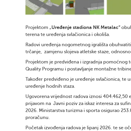
Projektom
„Uređenje stadiona NK Metalac“
obuh
terena te uređenja svlačionica i okoliša.
Radovi uređenja nogometnog igrališta obuhvatiti 
trčanje, zamjenu slojeva atletske staze, odnosno
Projektom je predviđena i izgradnja pomoćnog ter
Quality Programu i postavljanje montažne tribin
Također predviđeno je uređenje svlačionica, te ur
uređenje hodnih staza.
Ugovorena vrijednost radova iznosi 404.462,50 
prijavom na Javni poziv za iskaz interesa za sufin
2026.
Ministarstva turizma i sporta
osigurao 253.
proračunu.
Početak izvođenja radova je lipanj 2026. te se oče