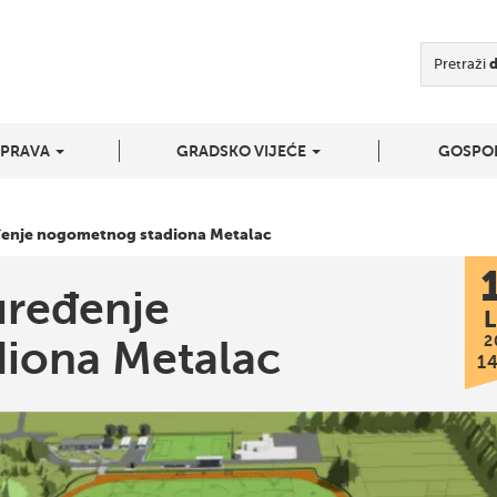
Pretraži
UPRAVA
GRADSKO VIJEĆE
GOSPO
eđenje nogometnog stadiona Metalac
uređenje
L
2
iona Metalac
1