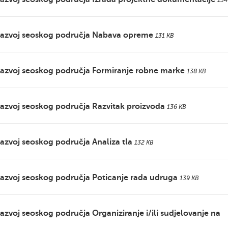
134
 razvoj seoskog područja Nabava opreme
131 KB
 razvoj seoskog područja Formiranje robne marke
138 KB
razvoj seoskog područja Razvitak proizvoda
136 KB
razvoj seoskog područja Analiza tla
132 KB
razvoj seoskog područja Poticanje rada udruga
139 KB
azvoj seoskog područja Organiziranje i/ili sudjelovanje na