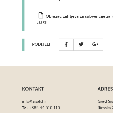
Obrazac zahtjeva za subvencije za 
133 KB
PODIJELI
KONTAKT
ADRES
info
@sisak.hr
Grad Si
Tel
+385 44 510 110
Rimska 