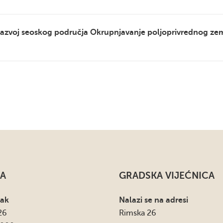
razvoj seoskog područja Okrupnjavanje poljoprivrednog zem
A
GRADSKA VIJEĆNICA
sak
Nalazi se na adresi
26
Rimska 26