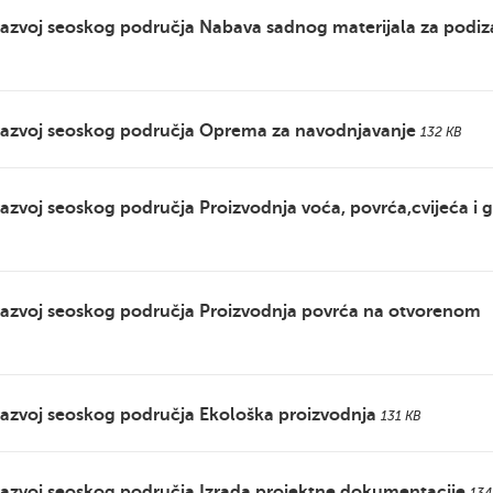
razvoj seoskog područja Nabava sadnog materijala za podiz
 razvoj seoskog područja Oprema za navodnjavanje
132 KB
azvoj seoskog područja Proizvodnja voća, povrća,cvijeća i gl
 razvoj seoskog područja Proizvodnja povrća na otvorenom
razvoj seoskog područja Ekološka proizvodnja
131 KB
razvoj seoskog područja Izrada projektne dokumentacije