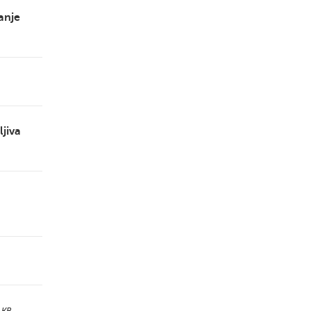
anje
jiva