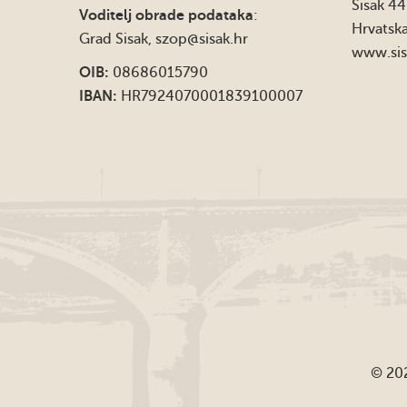
Sisak 4
Voditelj obrade podataka
:
Hrvatsk
Grad Sisak,
szop@sisak.hr
www.sis
OIB:
08686015790
IBAN:
HR7924070001839100007
© 202