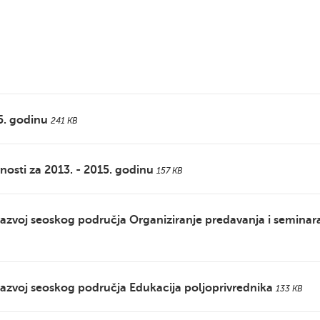
5. godinu
241 KB
nosti za 2013. - 2015. godinu
157 KB
razvoj seoskog područja Organiziranje predavanja i seminar
razvoj seoskog područja Edukacija poljoprivrednika
133 KB