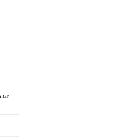
a
132