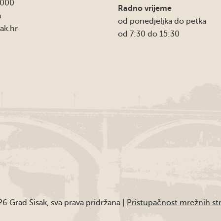
4000
Radno vrijeme
a
od ponedjeljka do petka
ak.hr
od 7:30 do 15:30
6 Grad Sisak, sva prava pridržana |
Pristupačnost mrežnih st