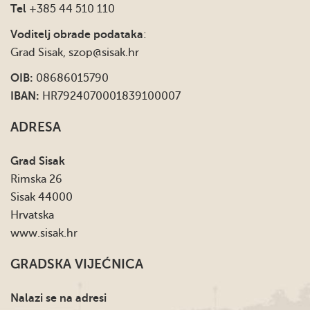
Tel
+385 44 510 110
Voditelj obrade podataka
:
Grad Sisak,
szop@sisak.hr
OIB:
08686015790
IBAN:
HR7924070001839100007
ADRESA
Grad Sisak
Rimska 26
Sisak 44000
Hrvatska
www.sisak.hr
GRADSKA VIJEĆNICA
Nalazi se na adresi