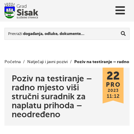
Pretraži
događanja, odluke, dokumente…
Poziv na testiranje – radno
Početna
/
Natječaji i javni pozivi
/
22
mjesto viši stručni suradnik za naplatu prihoda –
Poziv na testiranje –
PRO
radno mjesto viši
neodređeno
2023
stručni suradnik za
11:12
naplatu prihoda –
neodređeno