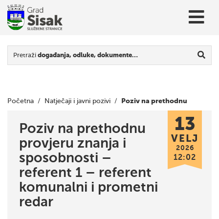
Pretraži
događanja, odluke, dokumente…
Poziv na prethodnu
Početna
/
Natječaji i javni pozivi
/
13
provjeru znanja i sposobnosti – referent 1 – referent
Poziv na prethodnu
VELJ
provjeru znanja i
komunalni i prometni redar
2026
sposobnosti –
12:02
referent 1 – referent
komunalni i prometni
redar