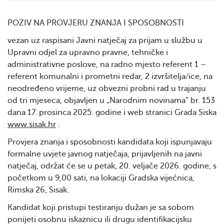
POZIV NA PROVJERU ZNANJA I SPOSOBNOSTI
vezan uz raspisani Javni natječaj za prijam u službu u
Upravni odjel za upravno pravne, tehničke i
administrativne poslove, na radno mjesto referent 1 –
referent komunalni i prometni redar, 2 izvršitelja/ice, na
neodređeno vrijeme, uz obvezni probni rad u trajanju
od tri mjeseca, objavljen u „Narodnim novinama“ br. 153
dana 17. prosinca 2025. godine i web stranici Grada Siska
www.sisak.hr
.
Provjera znanja i sposobnosti kandidata koji ispunjavaju
formalne uvjete javnog natječaja, prijavljenih na javni
natječaj, održat će se u petak, 20. veljače 2026. godine, s
početkom u 9,00 sati, na lokaciji Gradska vijećnica,
Rimska 26, Sisak.
Kandidat koji pristupi testiranju dužan je sa sobom
ponijeti osobnu iskaznicu ili drugu identifikacijsku