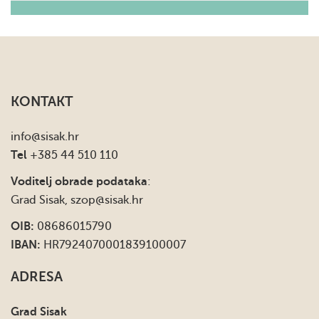
KONTAKT
info
@sisak.hr
Tel
+385 44 510 110
Voditelj obrade podataka
:
Grad Sisak,
szop@sisak.hr
OIB:
08686015790
IBAN:
HR7924070001839100007
ADRESA
Grad Sisak