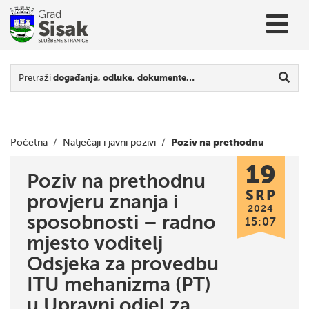
Pretraži
događanja, odluke, dokumente…
Poziv na prethodnu
Početna
/
Natječaji i javni pozivi
/
19
provjeru znanja i sposobnosti – radno mjesto voditelj
Poziv na prethodnu
SRP
provjeru znanja i
Odsjeka za provedbu ITU mehanizma (PT) u Upravni odjel za
2024
sposobnosti – radno
15:07
proračun i financije Grada Siska
mjesto voditelj
Odsjeka za provedbu
ITU mehanizma (PT)
u Upravni odjel za