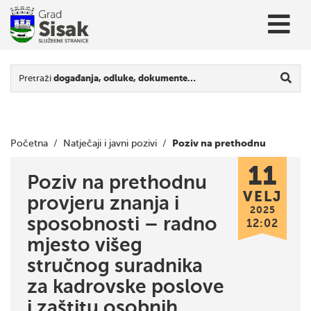
Pretraži
događanja, odluke, dokumente…
Poziv na prethodnu
Početna
/
Natječaji i javni pozivi
/
11
provjeru znanja i sposobnosti – radno mjesto višeg stručnog
Poziv na prethodnu
VELJ
provjeru znanja i
suradnika za kadrovske poslove i zaštitu osobnih podataka
2025
sposobnosti – radno
12:02
mjesto višeg
stručnog suradnika
za kadrovske poslove
i zaštitu osobnih