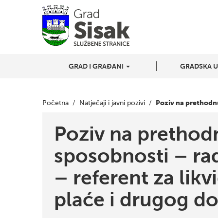
GRAD I GRAĐANI
GRADSKA 
Poziv na prethodnu
Početna
/
Natječaji i javni pozivi
/
Poziv na prethodn
sposobnosti – ra
– referent za lik
plaće i drugog d