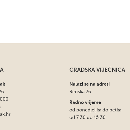
A
GRADSKA VIJEĆNICA
sak
Nalazi se na adresi
26
Rimska 26
4000
Radno vrijeme
a
od ponedjeljka do petka
ak.hr
od 7:30 do 15:30