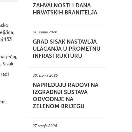
ZAHVALNOSTI I DANA
HRVATSKIH BRANITELJA
nsko
lj/ica,
31. srpnja 2026.
oj 153
GRAD SISAK NASTAVLJA
ULAGANJA U PROMETNU
INFRASTRUKTURU
natječaj,
 Sisak.
 radi
30. srpnja 2026.
NAPREDUJU RADOVI NA
IZGRADNJI SUSTAVA
ODVODNJE NA
.hr
.
ZELENOM BRIJEGU
27. srpnja 2026.