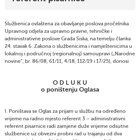
Službenica ovlaštena za obavljanje poslova pročelnika
Upravnog odjela za upravno pravne, tehničke i
administrativne poslove Grada Siska, na temelju članka
24. stavak 6. Zakona o službenicima i namještenicima u
lokalnoj i područnoj (regionalnoj) samoupravi („Narodne
novine“, br. 86/08, 61/11, 4/18, 112/19 i 17/25), donosi
O D L U K U
o poništenju Oglasa
I. Poništava se Oglas za prijam u službu na određeno
vrijeme na radno mjesto referent 3 – administrativni
referent pisarnice radi zamjene duže vrijeme odsutne
službenice uz obvezni probni rad u trajanju od dva