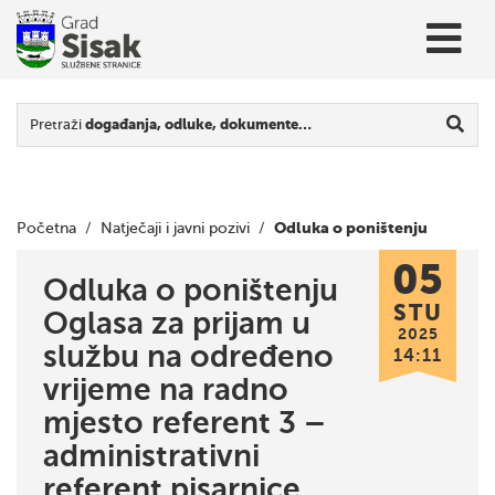
Pretraži
događanja, odluke, dokumente…
Odluka o poništenju
Početna
/
Natječaji i javni pozivi
/
05
Oglasa za prijam u službu na određeno vrijeme na radno
Odluka o poništenju
STU
Oglasa za prijam u
mjesto referent 3 – administrativni referent pisarnice
2025
službu na određeno
14:11
vrijeme na radno
mjesto referent 3 –
administrativni
referent pisarnice