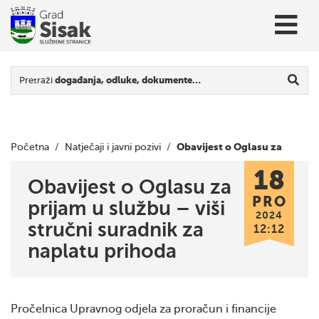
Pretraži
događanja, odluke, dokumente…
Obavijest o Oglasu za
Početna
/
Natječaji i javni pozivi
/
18
prijam u službu – viši stručni suradnik za naplatu prihoda
Obavijest o Oglasu za
PRO
prijam u službu – viši
2024
stručni suradnik za
12:12
naplatu prihoda
Pročelnica Upravnog odjela za proračun i financije