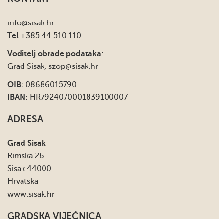
info
@sisak.hr
Tel
+385 44 510 110
Voditelj obrade podataka
:
Grad Sisak,
szop@sisak.hr
OIB:
08686015790
IBAN:
HR7924070001839100007
ADRESA
Grad Sisak
Rimska 26
Sisak 44000
Hrvatska
www.sisak.hr
GRADSKA VIJEĆNICA