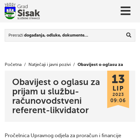
Pretraži
događanja, odluke, dokumente…
Obavijest o oglasu za
Početna
/
Natječaji i javni pozivi
/
13
prijam u službu-računovodstveni referent-likvidator
Obavijest o oglasu za
LIP
prijam u službu-
2023
računovodstveni
09:06
referent-likvidator
Pročelnica Upravnog odjela za proračun i financije