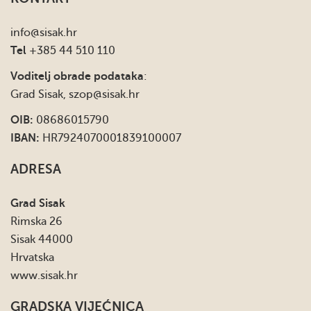
info
@sisak.hr
Tel
+385 44 510 110
Voditelj obrade podataka
:
Grad Sisak,
szop@sisak.hr
OIB:
08686015790
IBAN:
HR7924070001839100007
ADRESA
Grad Sisak
Rimska 26
Sisak 44000
Hrvatska
www.sisak.hr
GRADSKA VIJEĆNICA