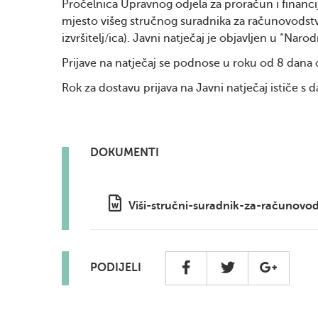
Pročelnica Upravnog odjela za proračun i financij
mjesto višeg stručnog suradnika za računovodstv
izvršitelj/ica). Javni natječaj je objavljen u “Na
Prijave na natječaj se podnose u roku od 8 dana
Rok za dostavu prijava na Javni natječaj ističe s 
DOKUMENTI
Viši-stručni-suradnik-za-računovo
PODIJELI