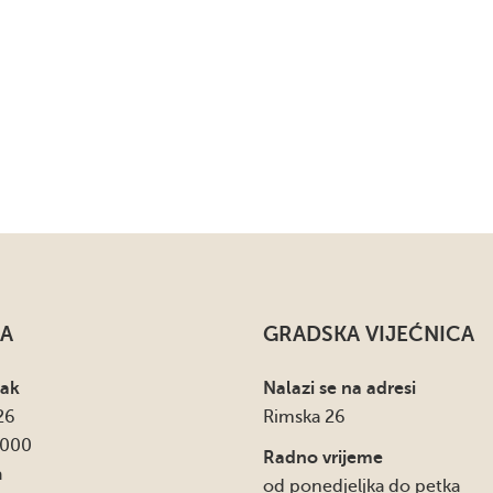
A
GRADSKA VIJEĆNICA
sak
Nalazi se na adresi
26
Rimska 26
4000
Radno vrijeme
a
od ponedjeljka do petka