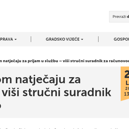
Pretraži
UPRAVA
GRADSKO VIJEĆE
GOSPO
 natječaju za prijam u službu – viši stručni suradnik za računov
om natječaju za
L
viši stručni suradnik
2
1
o