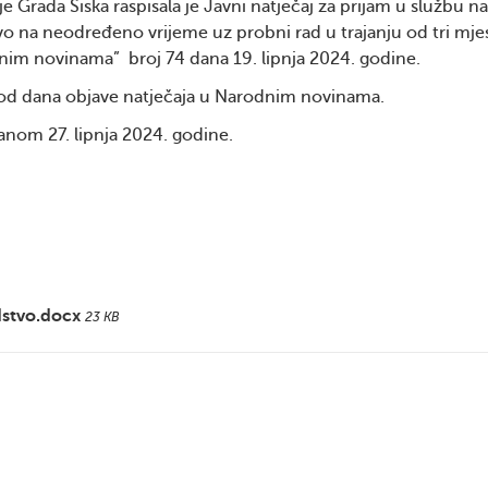
e Grada Siska raspisala je Javni natječaj za prijam u službu n
o na neodređeno vrijeme uz probni rad u trajanju od tri mje
rodnim novinama” broj 74 dana 19. lipnja 2024. godine.
 od dana objave natječaja u Narodnim novinama.
danom 27. lipnja 2024. godine.
dstvo.docx
23 KB