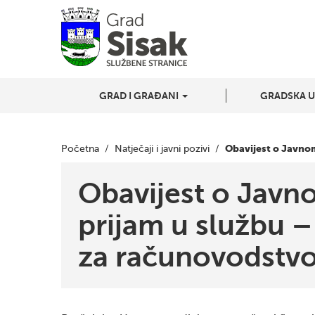
GRAD I GRAĐANI
GRADSKA 
Obavijest o Javnom
Početna
/
Natječaji i javni pozivi
/
Obavijest o Javn
prijam u službu – 
za računovodstv