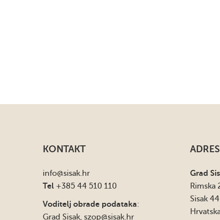
KONTAKT
ADRES
info
@sisak.hr
Grad Si
Tel
+385 44 510 110
Rimska 
Sisak 4
Voditelj obrade podataka
:
Hrvatsk
Grad Sisak,
szop@sisak.hr