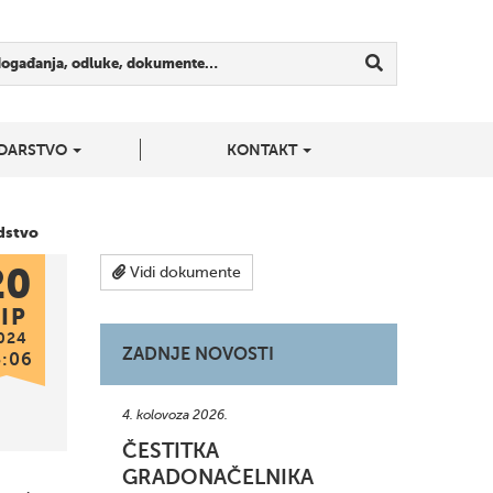
događanja, odluke, dokumente…
DARSTVO
KONTAKT
odstvo
20
Vidi dokumente
IP
024
ZADNJE NOVOSTI
3:06
4. kolovoza 2026.
ČESTITKA
GRADONAČELNIKA