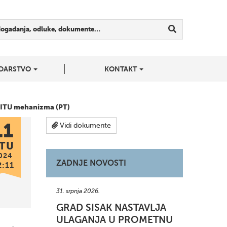
događanja, odluke, dokumente…
DARSTVO
KONTAKT
u ITU mehanizma (PT)
11
Vidi dokumente
TU
024
ZADNJE NOVOSTI
2:11
31. srpnja 2026.
GRAD SISAK NASTAVLJA
ULAGANJA U PROMETNU