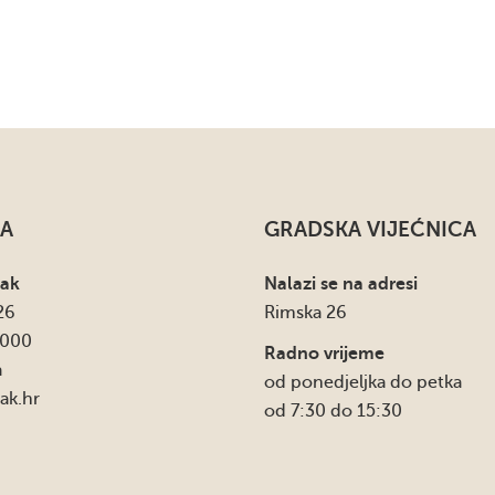
A
GRADSKA VIJEĆNICA
sak
Nalazi se na adresi
26
Rimska 26
4000
Radno vrijeme
a
od ponedjeljka do petka
ak.hr
od 7:30 do 15:30