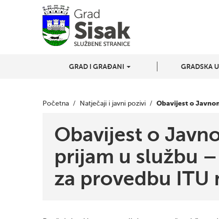
GRAD I GRAĐANI
GRADSKA 
Obavijest o Javnom
Početna
/
Natječaji i javni pozivi
/
Obavijest o Javn
prijam u službu – 
za provedbu ITU