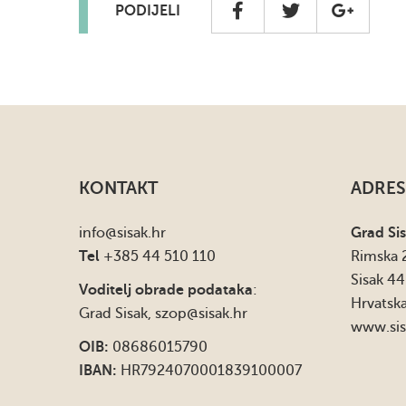
PODIJELI
KONTAKT
ADRES
info
@sisak.hr
Grad Si
Tel
+385 44 510 110
Rimska 
Sisak 4
Voditelj obrade podataka
:
Hrvatsk
Grad Sisak,
szop@sisak.hr
www.sis
OIB:
08686015790
IBAN:
HR7924070001839100007