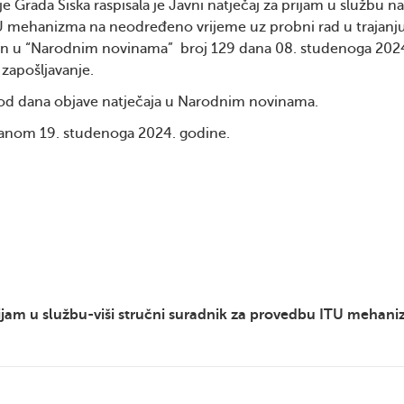
e Grada Siska raspisala je Javni natječaj za prijam u službu n
U mehanizma na neodređeno vrijeme uz probni rad u trajanju
javljen u “Narodnim novinama” broj 129 dana 08. studenoga 202
 zapošljavanje.
 od dana objave natječaja u Narodnim novinama.
s danom 19. studenoga 2024. godine.
ijam u službu-viši stručni suradnik za provedbu ITU mehan