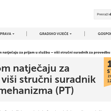
Pretraži
UPRAVA
GRADSKO VIJEĆE
GOSPO
 natječaju za prijam u službu – viši stručni suradnik za provedb
om natječaju za
S
viši stručni suradnik
2
1
 mehanizma (PT)