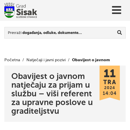
Pretraži
događanja, odluke, dokumente…
Obavijest o javnom
Početna
/
Natječaji i javni pozivi
/
11
natječaju za prijam u službu – viši referent za upravne
Obavijest o javnom
TRA
natječaju za prijam u
poslove u graditeljstvu
2024
službu – viši referent
14:04
za upravne poslove u
graditeljstvu