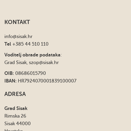
KONTAKT
info
@sisak.hr
Tel
+385 44 510 110
Voditelj obrade podataka
:
Grad Sisak,
szop@sisak.hr
OIB:
08686015790
IBAN:
HR7924070001839100007
ADRESA
Grad Sisak
Rimska 26
Sisak 44000