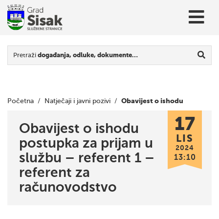
Pretraži
događanja, odluke, dokumente…
Obavijest o ishodu
Početna
/
Natječaji i javni pozivi
/
17
postupka za prijam u službu – referent 1 – referent za
Obavijest o ishodu
LIS
postupka za prijam u
računovodstvo
2024
službu – referent 1 –
13:10
referent za
računovodstvo