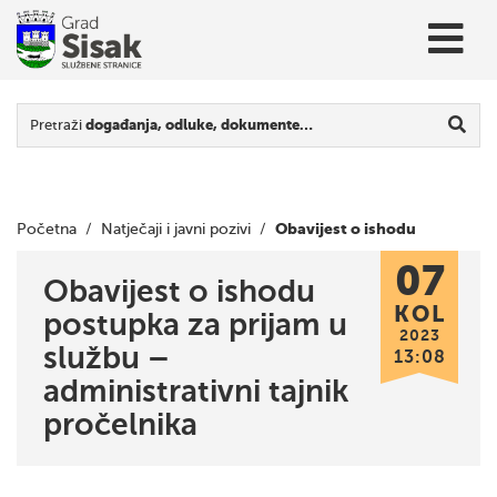
Pretraži
događanja, odluke, dokumente…
Obavijest o ishodu
Početna
/
Natječaji i javni pozivi
/
07
postupka za prijam u službu – administrativni tajnik
Obavijest o ishodu
KOL
postupka za prijam u
pročelnika
2023
službu –
13:08
administrativni tajnik
pročelnika