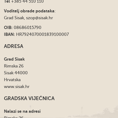
Tel
+385 44 510 110
Voditelj obrade podataka
:
Grad Sisak,
szop@sisak.hr
OIB:
08686015790
IBAN:
HR7924070001839100007
ADRESA
Grad Sisak
Rimska 26
Sisak 44000
Hrvatska
www.sisak.hr
GRADSKA VIJEĆNICA
Nalazi se na adresi