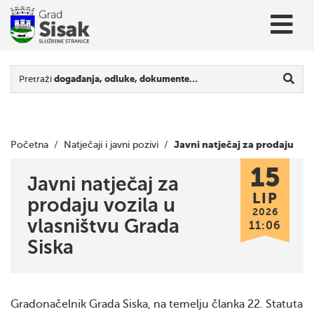
Pretraži
događanja, odluke, dokumente…
Javni natječaj za prodaju
Početna
/
Natječaji i javni pozivi
/
15
vozila u vlasništvu Grada Siska
Javni natječaj za
LIP
prodaju vozila u
2026
vlasništvu Grada
11:06
Siska
Gradonačelnik Grada Siska, na temelju članka 22. Statuta