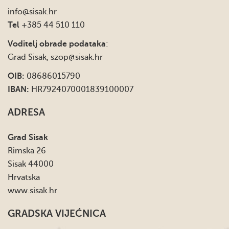
info
@sisak.hr
Tel
+385 44 510 110
Voditelj obrade podataka
:
Grad Sisak,
szop@sisak.hr
OIB:
08686015790
IBAN:
HR7924070001839100007
ADRESA
Grad Sisak
Rimska 26
Sisak 44000
Hrvatska
www.sisak.hr
GRADSKA VIJEĆNICA