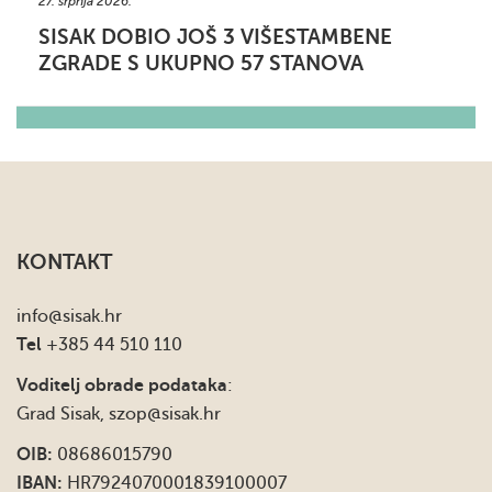
27. srpnja 2026.
SISAK DOBIO JOŠ 3 VIŠESTAMBENE
ZGRADE S UKUPNO 57 STANOVA
KONTAKT
info
@sisak.hr
Tel
+385 44 510 110
Voditelj obrade podataka
:
Grad Sisak,
szop@sisak.hr
OIB:
08686015790
IBAN:
HR7924070001839100007