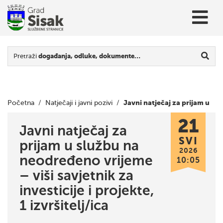
Pretraži
događanja, odluke, dokumente…
Javni natječaj za prijam u
Početna
/
Natječaji i javni pozivi
/
21
službu na neodređeno vrijeme – viši savjetnik za investicije i
Javni natječaj za
SVI
prijam u službu na
projekte, 1 izvršitelj/ica
2026
neodređeno vrijeme
10:05
– viši savjetnik za
investicije i projekte,
1 izvršitelj/ica