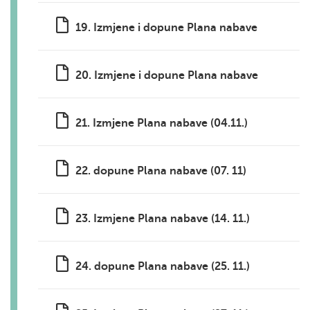
19. Izmjene i dopune Plana nabave
20. Izmjene i dopune Plana nabave
21. Izmjene Plana nabave (04.11.)
22. dopune Plana nabave (07. 11)
23. Izmjene Plana nabave (14. 11.)
24. dopune Plana nabave (25. 11.)