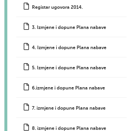
Registar ugovora 2014.
3. Izmjene i dopune Plana nabave
4. Izmjene i dopune Plana nabave
5. Izmjene i dopune Plana nabave
6.izmjene i dopune Plana nabave
7. izmjene i dopune Plana nabave
8. izmjene i dopune Plana nabave