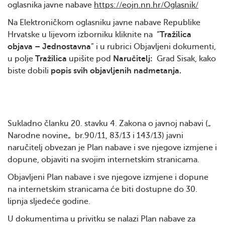
oglasnika javne nabave
https://eojn.nn.hr/Oglasnik/
Na Elektroničkom oglasniku javne nabave Republike
Hrvatske u lijevom izborniku kliknite na “
Tražilica
objava – Jednostavna
” i u rubrici Objavljeni dokumenti,
u polje
Tražilica
upišite pod
Naručitelj:
Grad Sisak, kako
biste dobili
popis svih objavljenih nadmetanja.
Sukladno članku 20. stavku 4. Zakona o javnoj nabavi („
Narodne novine„ br.90/11, 83/13 i 143/13) javni
naručitelj obvezan je Plan nabave i sve njegove izmjene i
dopune, objaviti na svojim internetskim stranicama.
Objavljeni Plan nabave i sve njegove izmjene i dopune
na internetskim stranicama će biti dostupne do 30.
lipnja sljedeće godine.
U dokumentima u privitku se nalazi Plan nabave za