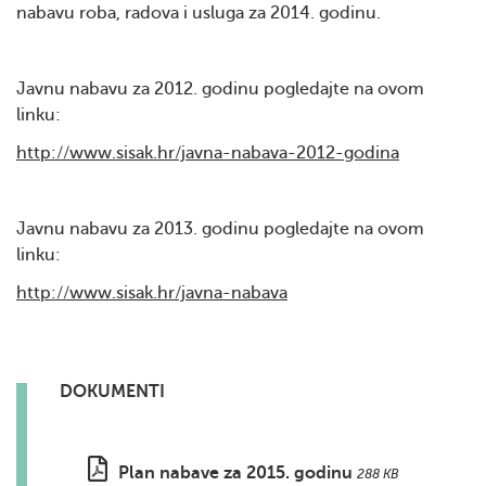
nabavu roba, radova i usluga za 2014. godinu.
Javnu nabavu za 2012. godinu pogledajte na ovom
linku:
http://www.sisak.hr/javna-nabava-2012-godina
Javnu nabavu za 2013. godinu pogledajte na ovom
linku:
http://www.sisak.hr/javna-nabava
DOKUMENTI
Plan nabave za 2015. godinu
288 KB