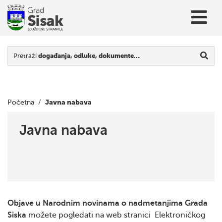
Pretraži
događanja, odluke, dokumente…
Javna nabava
Početna
/
Javna nabava
Objave u Narodnim novinama o nadmetanjima Grada
Siska
možete pogledati na web stranici Elektroničkog