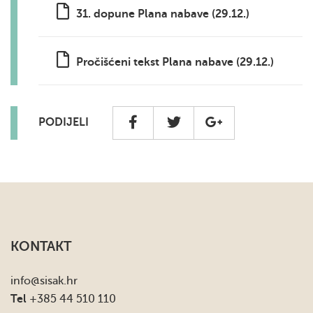
31. dopune Plana nabave (29.12.)
Pročišćeni tekst Plana nabave (29.12.)
PODIJELI
KONTAKT
info
@sisak.hr
Tel
+385 44 510 110